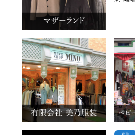
北側
有限会社
紳士服の
いたします
服装取扱
ニホーム
南側