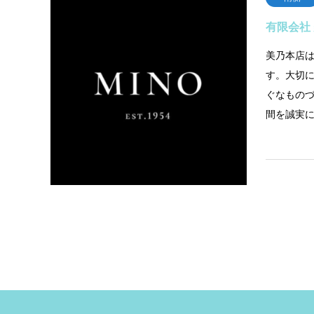
有限会社
美乃本店
す。大切
ぐなもの
間を誠実