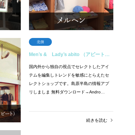
続きを読む
北側
Men’s & Lady’s abito （アビート…
屋です。店
国内外から独自の視点でセレクトしたアイ
スケス取
テムを編集しトレンドを敏感にとらえたセ
崎県島原
レクトショップです。島原半島の情報アプ
74F…
リしましま 無料ダウンロード→Andro…
きを読む
続きを読む
南側