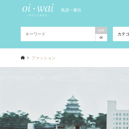
島原一番街
and
カテ
or
ファッション