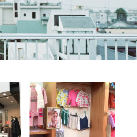
南側
北
ボヌール
メル
カジュアル・フォーマルシーンに合ったコ
新生児
ーディネートを御提案します店舗情報店舗
服セレ
名ボヌール取扱商品自由区を中心とした、
気持ち
ミセスのトータルファッション住所…
はもち