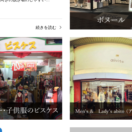
続きを読む
南側
 美乃服装
ベビー・子供服のビスケス
リホーム・虫食いカケツギ修理も
3坪のとってもちっちゃな子供服
。店舗情報店舗名有限会社 美乃
舗情報店舗名ベビー・子供服のビ
商品紳士服全般・学生服・企業ユ
扱商品ベビー子供服、雑貨住所長
・学校指定制服・イージー…
市中堀町159電話番号0957-63-75
続きを読む
続