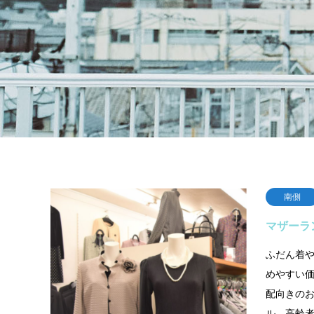
南側
マザーラ
ふだん着
めやすい
配向きの
ル、高齢