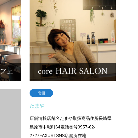
スペース イー カフェ
core
イタリア人もビックリ！のEspresso &amp;
隠れ家
Cappuccino店舗情報店舗名スペース イー カ
つろげ
フェ取扱商品エスプレッソ・カプチーノ・
ケアを
ココア・その他HOT＆COLDドリン…
core
続きを読む
南側
たまや
品住所長
店舗情報店舗名たまや取扱商品住所長崎県
LSNS店舗
島原市中堀町64電話番号0957-62-
2727FAXURLSNS店舗所在地