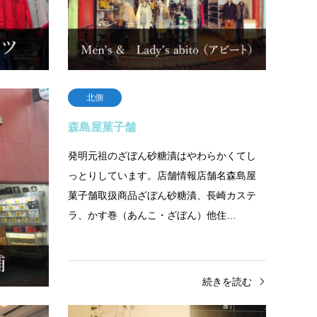
続きを読む
北側
病院
森島屋菓子舗
良い医療
発明元祖のざぼん砂糖漬はやわらかくてし
いたしま
っとりしています。店舗情報店舗名森島屋
会 柴田長
菓子舗取扱商品ざぼん砂糖漬、長崎カステ
労…
ラ、かす巻（あんこ・ざぼん）他住…
きを読む
続きを読む
北側
北