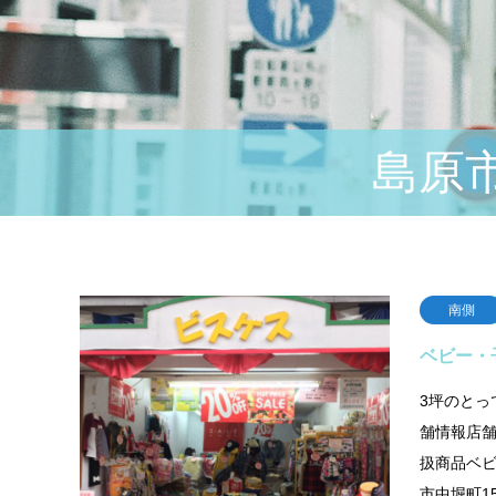
島原
南側
ベビー・
3坪のとっ
舗情報店
扱商品ベ
市中堀町15