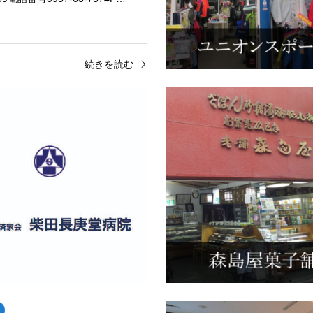
続きを読む
南側
 美乃本店
医療法人済家会 柴田長庚堂
は、老舗の婦人服オーダー店で
みなさまの疾病予防に努め、より
にしている哲学は、丁寧で真っ直
を実践し、病気回復のお手伝いを
づくりと一人一人のお客様との時
す。店舗情報店舗名医療法人済家
に過ごすことです。店舗情報…
庚堂病院取扱商品救急告示病院、
続きを読む
続