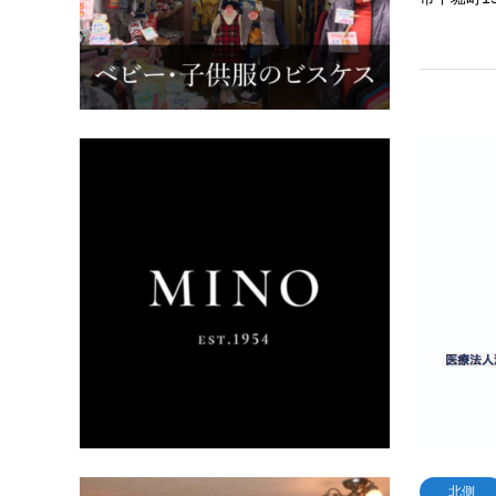
南側
有限会社
美乃本店
す。大切
ぐなもの
間を誠実
北側