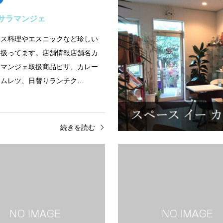
サラマンジェ
クス料理やエスニックなど珍しい
も扱ってます。店舗情報店舗名カ
ラマンジェ取扱商品ピザ、カレー
オムレツ、日替りランチク…
続きを読む
南側
容院
本多燃料店
店舗名ユタカ理容院取扱商品住所
店舗情報店舗名本多燃料店取扱商
中堀町43電話番号0957-62-
崎県島原市中堀町電話番号FAXUR
XURLSNS店舗所在地
所在地