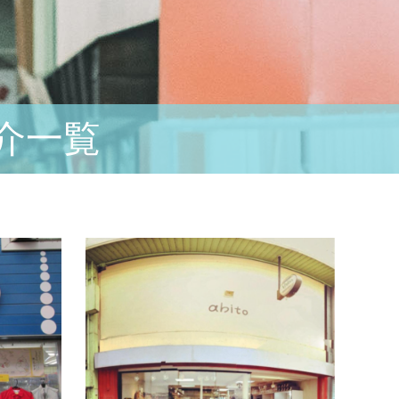
介一覧
南側
北
ユニオンスポーツ
Men’
オリジナルマークのスポーツウェアをつく
国内外
りませんか？店舗情報店舗名ユニオンスポ
テムを
ーツ取扱商品スポーツ用品、「しまばら
レクト
ん」グッズ住所長崎県島原市中堀町159…
リしま