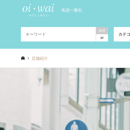
島原一番街
and
カテ
or
店舗紹介