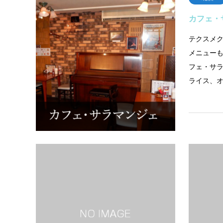
カフェ・
テクスメ
メニュー
フェ・サ
ライス、
南側
ユタカ理
店舗情報
長崎県島原市
2366FA