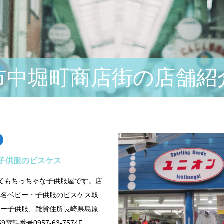
市中堀町商店街の店舗紹
子供服のビスケス
てもちっちゃな子供服屋です。店
舗名ベビー・子供服のビスケス取
ビー子供服、雑貨住所長崎県島原
9電話番号0957-63-7574F…