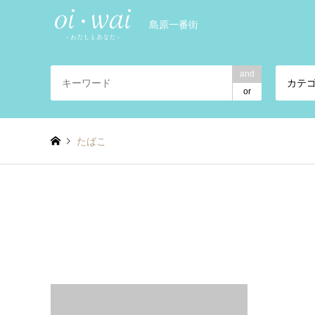
島原一番街
and
カテ
or
たばこ