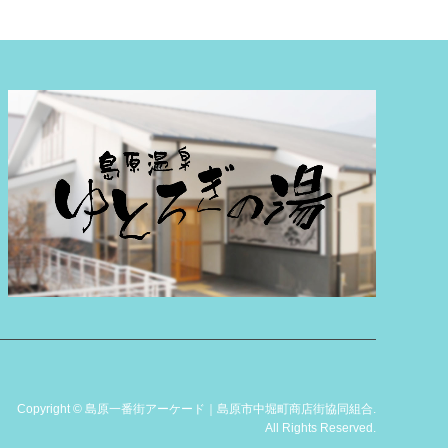
Copyright
©
島原一番街アーケード｜島原市中堀町商店街協同組合
.
All Rights Reserved.