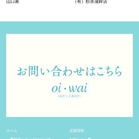
山口家
（有）杉永蒲鉾店
ホーム
店舗情報