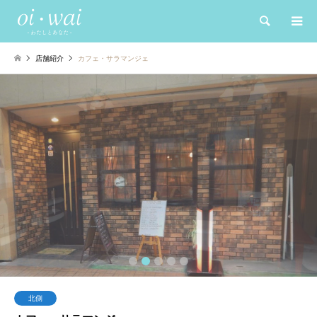
検索
店舗紹介
カフェ・サラマンジェ
2
3
4
5
北側