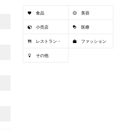
食品
美容
小売店
医療
レストラン・
ファッション
その他
カフェ