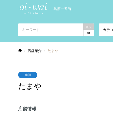
島原一番街
and
カテ
or
店舗紹介
たまや
南側
たまや
店舗情報