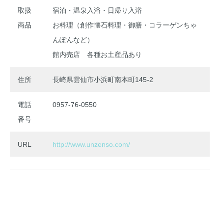
取扱
宿泊・温泉入浴・日帰り入浴
商品
お料理（創作懐石料理・御膳・コラーゲンちゃ
んぽんなど）
館内売店 各種お土産品あり
住所
長崎県雲仙市小浜町南本町145-2
電話
0957-76-0550
番号
URL
http://www.unzenso.com/